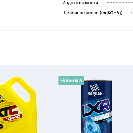
Индекс вязкости
Щелочное число (mgKOH/g)
я
Новинка
,
ю