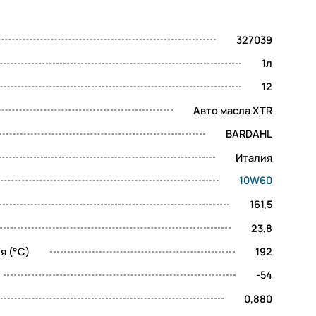
327039
1л
12
Авто масла XTR
BARDAHL
Италия
10W60
161,5
23,8
я (°C)
192
-54
0,880