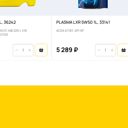
L, 36242
PLASMA LXR 5W50 1L, 33141
N/CF, MB 229.1, VW
ACEA A7/B7, API SP
N 0700
5 289 ₽