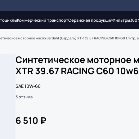
тоциклы
Коммерческий транспорт
Сервисная продукция
Фильтры
360
етическое моторное масло Bardahl (Бардаль) XTR 39.67 RACING C60 10w60 1 литр, а
Синтетическое моторное м
XTR 39.67 RACING C60 10w60
SAE 10W-60
3 отзыва
6 510 ₽