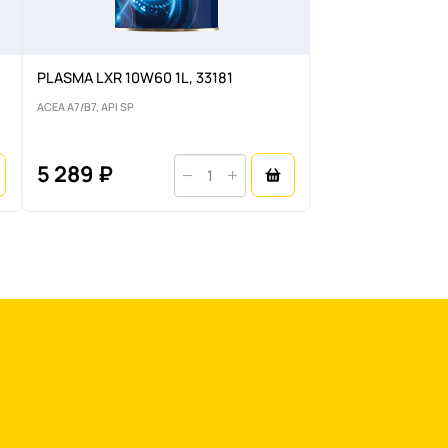
PLASMA LXR 10W60 1L, 33181
ACEA A7/B7, API SP
5 289 ₽