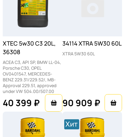
XTEC 5w30 C3 20L,
34114 ХTRA 5W30 60L
36308
ХTRA 5W30 60L
ACEA C3, API SP, BMW LL-04,
Porsche C30, OPEL
OV0401547, MERCEDES-
BENZ 229.31/229.52/, MB-
Approval 229.51, approved
under VW 504.00/507.00
40 399 ₽
90 909 ₽
Хит