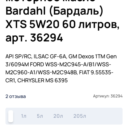
Bardahl (Бардаль)
XTS 5W20 60 литров,
арт. 36294
API SP/RC, ILSAC GF-6A, GM Dexos 1TM Gen
3/6094M FORD WSS-M2C945-A/B1/WSS-
M2C960-A1/WSS-M2C948B, FIAT 9.55535-
CR1, CHRYSLER MS 6395
2 отзыва
Артикул: 36294
1л
5л
20л
205л