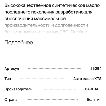
Высококачественное синтетическое масло
последнего поколения разработано для
обеспечения максимальной
производительности и долговечности
бензиновых и дизельных ДВС. Особое
внимание уделено оптимизации работы
Подробнее...
двигателей FORD EcoBoost, где масло
демонстрирует свои лучшие качества.
Характерные
Артикул
36294
особенности
Тип
Авто масла XTS
BARDAHL XTS 5W20
Производитель
BARDAHL
Синтетическая основа PAO. PAO — это
Страна
Бельгия
высокотехнологичная основа,