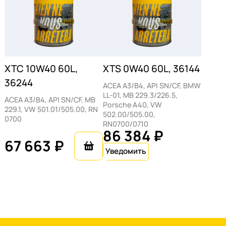
XTC 10W40 60L,
XTS 0W40 60L, 36144
36244
ACEA A3/B4, API SN/CF, BMW
LL-01, MB 229.3/226.5,
ACEA A3/B4, API SN/CF, MB
Porsche A40, VW
229.1, VW 501.01/505.00, RN
502.00/505.00,
0700
RN0700/0710
86 384 ₽
67 663 ₽