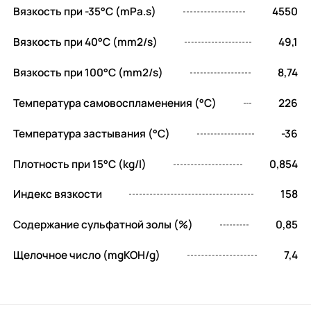
обеспечивающая превосходные
Вязкость при -35°C (mPa.s)
4550
низкотемпературные характеристики,
Вязкость при 40°C (mm2/s)
49,1
стабильность при высоких температурах
и минимальное испарение.
Вязкость при 100°C (mm2/s)
8,74
Увеличенный межсервисный интервал.
Температура самовоспламенения (°C)
226
Масло сохраняет свои свойства на
протяжении более длительного периода
Температура застывания (°C)
-36
времени, что позволяет реже менять его,
Плотность при 15°C (kg/l)
0,854
экономить время и деньги.
Индекс вязкости
158
Оптимальная работа при низких
температурах. Быстрый пуск двигателя
Содержание сульфатной золы (%)
0,85
даже в холодную погоду,
Щелочное число (mgKOH/g)
7,4
предотвращение износа при холодном
запуске, снижение трения и оптимизация
расхода топлива.