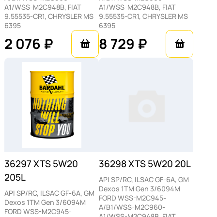
A1/WSS-M2C948B, FIAT
A1/WSS-M2C948B, FIAT
мощности и повышение топливной
9.55535-CR1, CHRYSLER MS
9.55535-CR1, CHRYSLER MS
экономичности.
6395
6395
2 076 ₽
8 729 ₽
Очистку двигателя. Удаление отложений
и осадочных продуктов сгорания, что
приводит к более чистому и
эффективному двигателю.
Комплексную защиту двигателя. Защита
от износа, коррозии и окисления,
обеспечивающая долговечность и
оптимальную работу ДВС.
Масло BARDAHL XTS 5W20 рекомендуется
36297 XTS 5W20
36298 XTS 5W20 20L
применять в соответствии с инструкциями
205L
API SP/RC, ILSAC GF-6A, GM
производителя для всех бензиновых и
Dexos 1TM Gen 3/6094M
API SP/RC, ILSAC GF-6A, GM
FORD WSS-M2C945-
дизельных моторов, включая двигатели
Dexos 1TM Gen 3/6094M
A/B1/WSS-M2C960-
FORD WSS-M2C945-
FORD EcoBoost.
A1/WSS-M2C948B, FIAT