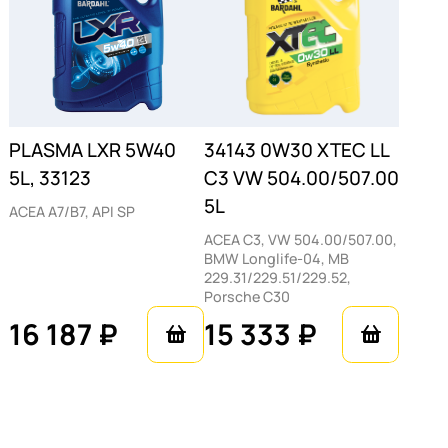
PLASMA LXR 5W40
34143 0W30 XTEC LL
5L, 33123
C3 VW 504.00/507.00
5L
ACEA A7/B7, API SP
ACEA C3, VW 504.00/507.00,
BMW Longlife-04, MB
229.31/229.51/229.52,
Porsche C30
16 187 ₽
15 333 ₽