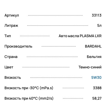
легкого пуска мотора — при низких.
Инновационная база
Артикул
33113
с растительным
Литраж
5л
эфиром и
Тип
Авто масла PLASMA LXR
технологией PLASMA
Производитель
BARDAHL
Страна
Бельгия
Использование растительного эфира в
сочетании с обработкой в плазменном
Цвет
Темно-синий
реакторе (технология E-P4 Bardahl)
Вязкость
5W30
изменяет молекулярную структуру
базового масла, улучшая его свойства.
Вязкость при -30°C (mPa.s)
3388
Готовый продукт приобретает стойкость к
Вязкость при 40°C (mm2/s)
58,27
окислению, термическую стабильность и